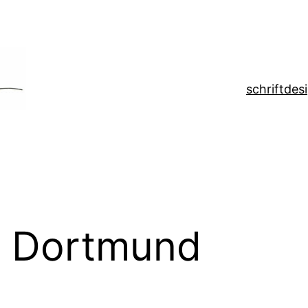
schrift
des
rs Dortmund