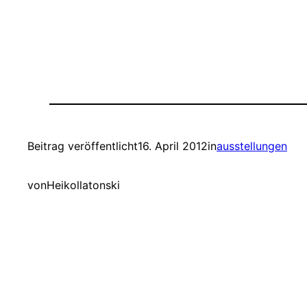
Beitrag veröffentlicht
16. April 2012
in
ausstellungen
von
Heikollatonski