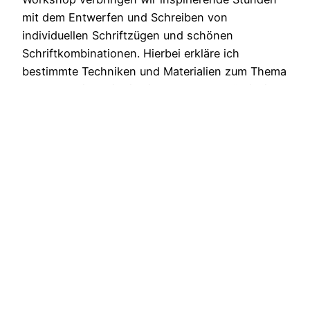
mit dem Entwerfen und Schreiben von
individuellen Schriftzügen und schönen
Schriftkombinationen. Hierbei erkläre ich
bestimmte Techniken und Materialien zum Thema
„Handlettering mit Fineliner & Brushpen“. Ziel ist
es, die Liebe zum Schreiben (wieder) zu
entdecken, ein Gefühl für Stift, Schrift und das
Schreiben zu…
10. August 2016
heike kollakowski – schrift | design | kunst –