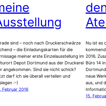
meine
den
Ausstellung
Ate
rade sind – noch nach Druckerschwärze
Nu ist es 
echend – die Einladungskarten für die
kommenden
rnissage meiner erste Einzelausstellung im
2016. Zus
lturort Depot Dortmund aus der Druckerei
Büro 14 i
er angekommen. Sind sie nicht schick?
Dortmund –
tzt darf ich sie überall verteilen und
neue Werk
slegen :-)
aus, und 
. Februar 2016
Informati
15. Febru