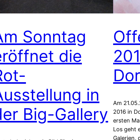
Am Sonntag
Off
eröffnet die
201
Rot-
Do
Ausstellung in
Am 21.05.
der Big-Gallery
2016 in D
ersten Ma
Los geht e
Galerien, 