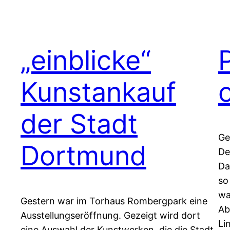
„einblicke“
Kunstankauf
der Stadt
Ge
Dortmund
De
Da
so
wa
Gestern war im Torhaus Rombergpark eine
Ab
Ausstellungseröffnung. Gezeigt wird dort
Li
eine Auswahl der Kunstwerken, die die Stadt