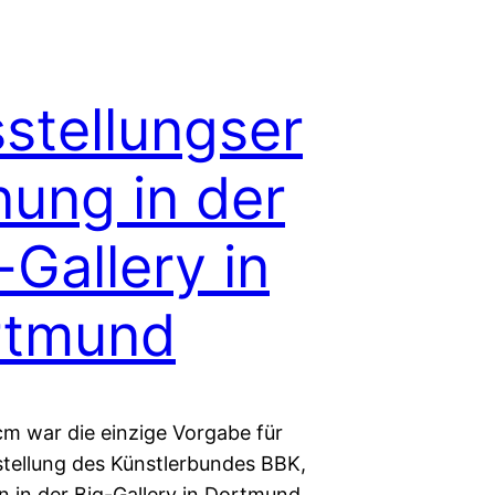
stellungser
nung in der
-Gallery in
rtmund
cm war die einzige Vorgabe für
stellung des Künstlerbundes BBK,
n in der Big-Gallery in Dortmund