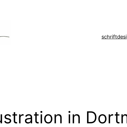
schrift
des
lustration in Dor