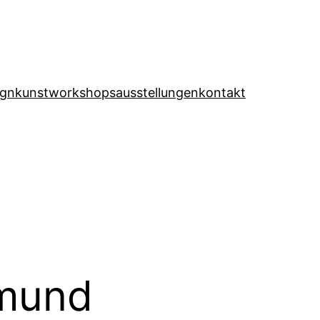
ign
kunst
workshops
ausstellungen
kontakt
tmund