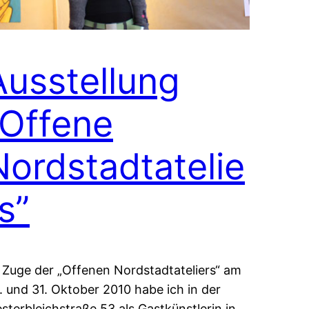
Ausstellung
“Offene
Nordstadtatelie
s”
 Zuge der „Offenen Nordstadtateliers“ am
. und 31. Oktober 2010 habe ich in der
sterbleichstraße 53 als Gastkünstlerin in